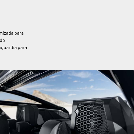
mizada para
ido
nguardia para