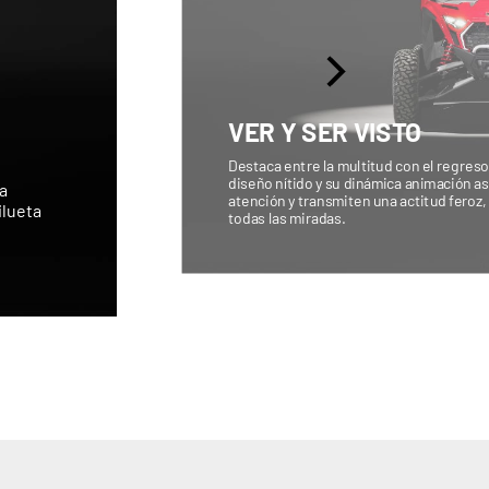
VER Y SER VISTO
Destaca entre la multitud con el regreso
diseño nítido y su dinámica animación 
a
atención y transmiten una actitud feroz, 
ilueta
todas las miradas.