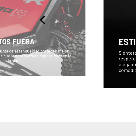
EST
TOS FUERA
y junta de estanqueidad protegen mejor
Siéntete
os que la naturaleza te depara. Mantén la
respeto 
 en la pista.
elegante
comodida