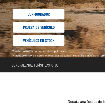
CONFIGURADOR
PRUEBA DE VEHÍCULO
VEHÍCULOS EN STOCK
*Puede mostrarse con accesorios opcionales
*Polaris se reserva el derecho a cambiar las especificaciones o diseños sin previ
GENERAL
CARACTERÍSTICAS
FOTOS
Desata una fuerza de l