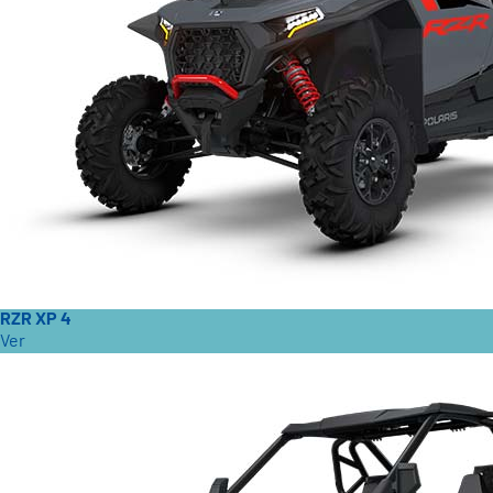
RZR XP 4
Ver