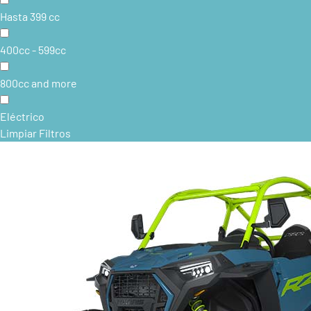
Hasta 399 cc
400cc - 599cc
800cc and more
Eléctrico
Limpiar Filtros